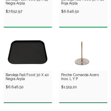
Negra Arpla
Roja Arpla
$7.652,97
$6.646,50
Bandeja Fast Food 30 X 40
Pinche Comanda Acero
Negra Arpla
Inox. L Y P
$6.646,50
$1.519,20