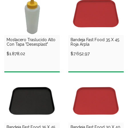
Mostacero Traslucido Alto
Bandeja Fast Food 35 X 45
Con Tapa "Desesplast"
Roja Arpla
$1.878,02
$7.652,97
Bandeja Fast Food 35 X 45
Bandeja Fast Food 30 X 40