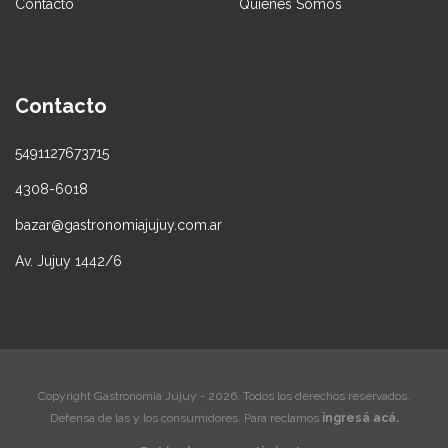
Contacto
Quiénes Somos
Contacto
5491127673715
4308-6018
bazar@gastronomiajujuy.com.ar
Av. Jujuy 1442/6
Copyright Gastronomia Jujuy - 2026. Todos los derechos reservados.
Defensa de las y los consumidores. Para reclamos
ingresá acá.