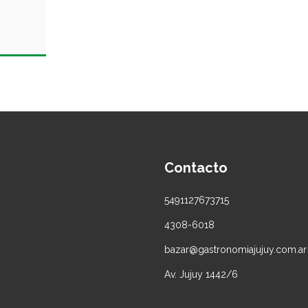
Contacto
5491127673715
4308-6018
bazar@gastronomiajujuy.com.ar
Av. Jujuy 1442/6